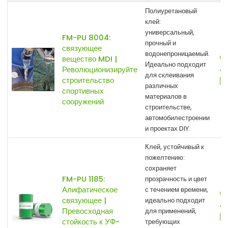
Полиуретановый
клей:
универсальный,
FM-PU 8004:
прочный и
связующее
водонепроницаемый.
вещество MDI |
Идеально подходит
Революционизируйте
для склеивания
строительство
различных
спортивных
материалов в
сооружений
строительстве,
автомобилестроении
и проектах DIY.
Клей, устойчивый к
пожелтению:
сохраняет
FM-PU 1185:
прозрачность и цвет
Алифатическое
с течением времени,
связующее |
идеально подходит
Превосходная
для применений,
стойкость к УФ-
требующих