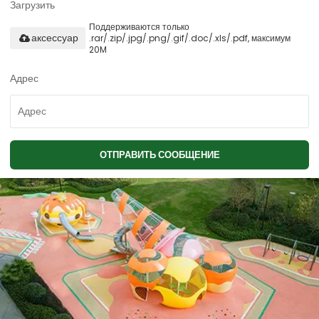
Загрузить
Поддерживаются только
.rar/.zip/.jpg/.png/.gif/.doc/.xls/.pdf, максимум
аксессуар
20M
Адрес
ОТПРАВИТЬ СООБЩЕНИЕ