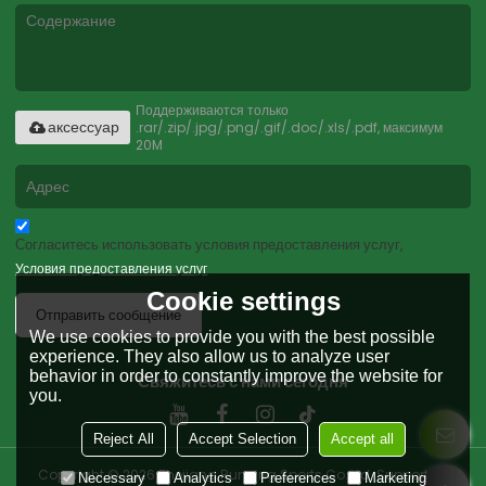
Поддерживаются только
.rar/.zip/.jpg/.png/.gif/.doc/.xls/.pdf, максимум
аксессуар
20M
Согласитесь использовать условия предоставления услуг,
Условия предоставления услуг
Cookie settings
Отправить сообщение
We use cookies to provide you with the best possible
experience. They also allow us to analyze user
behavior in order to constantly improve the website for
Свяжитесь с нами сегодня
you.
Reject All
Accept Selection
Accept all
Copyright © 2026
Zhejiang Running Sports Co.,Ltd.
Support By
Necessary
Analytics
Preferences
Marketing