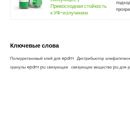
подход
Превосходная стойкость
прозра
к УФ-излучению
Ключевые слова
Полиуретановый клей для epdm
Дистрибьютор алифатичес
гранулы epdm pu связующее
связующее вещество pu для 