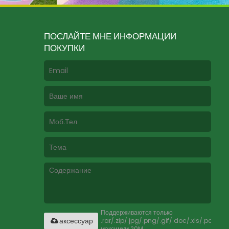
ПОСЛАЙТЕ МНЕ ИНФОРМАЦИИ
ПОКУПКИ
Поддерживаются только
.rar/.zip/.jpg/.png/.gif/.doc/.xls/.pdf,
аксессуар
максимум 20M