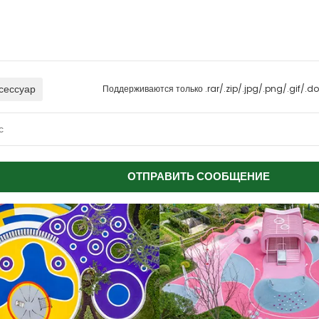
Поддерживаются только .rar/.zip/.jpg/.png/.gif/.do
сессуар
ОТПРАВИТЬ СООБЩЕНИЕ