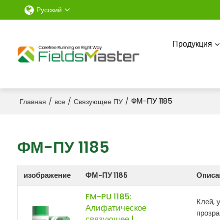
Русский
Продукция
/
/
/
ФМ-ПУ 1185
Главная
все
Связующее ПУ
ФМ-ПУ 1185
изображение
ФМ-ПУ 1185
Описа
FM-PU 1185:
Клей, 
Алифатическое
прозра
связующее |