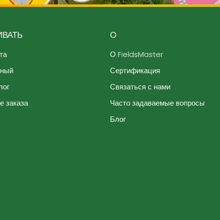
ВАТЬ
О
та
О FieldsMaster
ьный
Сертификация
лог
Связаться с нами
е заказа
Часто задаваемые вопросы
Блог