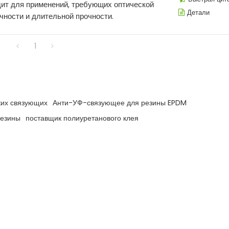
ит для применений, требующих оптической
Детали
чности и длительной прочности.
1
ких связующих
Анти-УФ-связующее для резины EPDM
резины
поставщик полиуретанового клея