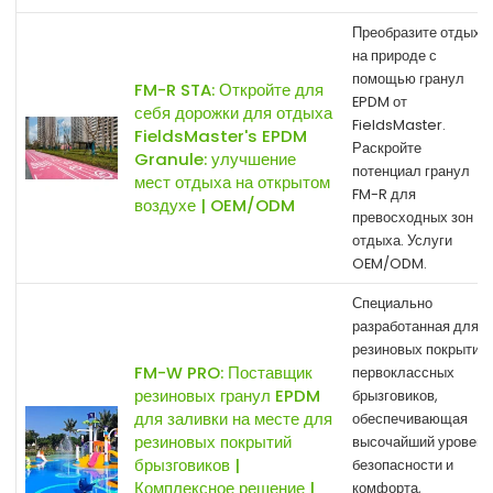
Преобразите отдых
на природе с
помощью гранул
FM-R STA: Откройте для
EPDM от
себя дорожки для отдыха
FieldsMaster.
FieldsMaster's EPDM
Раскройте
Granule: улучшение
потенциал гранул
мест отдыха на открытом
FM-R для
воздухе | OEM/ODM
превосходных зон
отдыха. Услуги
OEM/ODM.
Специально
разработанная для
резиновых покрытий
FM-W PRO: Поставщик
первоклассных
резиновых гранул EPDM
брызговиков,
для заливки на месте для
обеспечивающая
резиновых покрытий
высочайший уровень
брызговиков |
безопасности и
Комплексное решение |
комфорта,