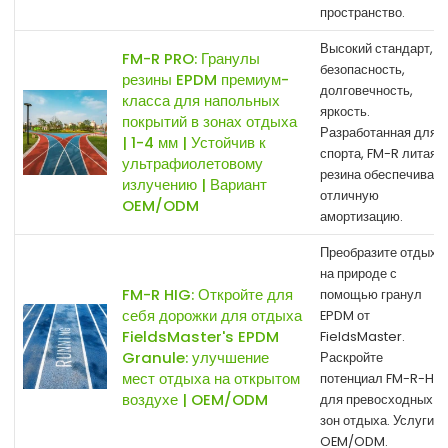
пространство.
Высокий стандарт,
FM-R PRO: Гранулы
безопасность,
резины EPDM премиум-
долговечность,
класса для напольных
яркость.
покрытий в зонах отдыха
Разработанная для
| 1-4 мм | Устойчив к
спорта, FM-R литая
ультрафиолетовому
резина обеспечивает
излучению | Вариант
отличную
OEM/ODM
амортизацию.
Преобразите отдых
на природе с
FM-R HIG: Откройте для
помощью гранул
себя дорожки для отдыха
EPDM от
FieldsMaster's EPDM
FieldsMaster.
Granule: улучшение
Раскройте
мест отдыха на открытом
потенциал FM-R-HIG
воздухе | OEM/ODM
для превосходных
зон отдыха. Услуги
OEM/ODM.