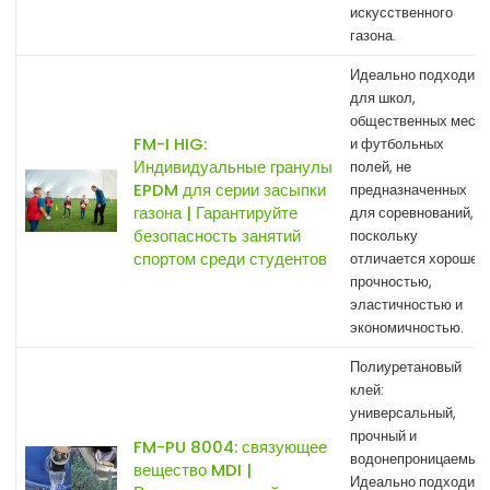
искусственного
газона.
Идеально подходит
для школ,
общественных мест
FM-I HIG:
и футбольных
Индивидуальные гранулы
полей, не
EPDM для серии засыпки
предназначенных
газона | Гарантируйте
для соревнований,
безопасность занятий
поскольку
спортом среди студентов
отличается хорошей
прочностью,
эластичностью и
экономичностью.
Полиуретановый
клей:
универсальный,
прочный и
FM-PU 8004: связующее
водонепроницаемый.
вещество MDI |
Идеально подходит