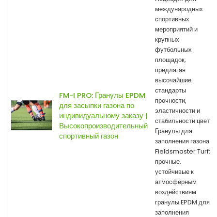
международных
спортивных
мероприятий и
крупных
футбольных
площадок,
предлагая
высочайшие
стандарты
FM-I PRO: Гранулы EPDM
прочности,
для засыпки газона по
эластичности и
индивидуальному заказу |
стабильности цвета.
Высокопроизводительный
Гранулы для
спортивный газон
заполнения газона
Fieldsmaster Turf:
прочные,
устойчивые к
атмосферным
воздействиям
гранулы EPDM для
заполнения