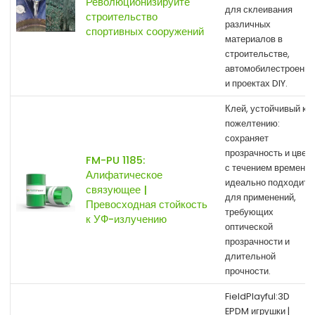
Революционизируйте
для склеивания
строительство
различных
спортивных сооружений
материалов в
строительстве,
автомобилестроении
и проектах DIY.
Клей, устойчивый к
пожелтению:
сохраняет
прозрачность и цвет
FM-PU 1185:
с течением времени,
Алифатическое
идеально подходит
связующее |
для применений,
Превосходная стойкость
требующих
к УФ-излучению
оптической
прозрачности и
длительной
прочности.
FieldPlayful:3D
EPDM игрушки |