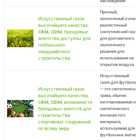
наслаждения.
Прочный,
Искусственный газон
экологичный и очень
высочайшего качества:
реалистичный
OEM, ODM, брендовые
синтетический газон
агентства доступны для
для долговечного,
глобального
экологичного
ландшафтного
решения для
строительства
использования на
открытом воздухе.
Искусственный
газон для футбола
Искусственный газон
— это синтетическая
высочайшего качества:
трава, обычно
OEM, ODM, возможности
изготавливаемая из
брендовых агентств для
синтетического
строительства
волокнистого
спортивных сооружений
материала,
по всему миру
используемая для
футбольных матчей