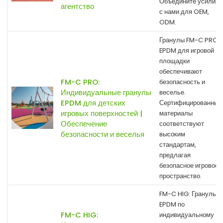
Объедините усилия
агентство
с нами для OEM,
ODM.
Гранулы FM-C PRO
EPDM для игровой
площадки
обеспечивают
FM-C PRO:
безопасность и
Индивидуальные гранулы
веселье.
EPDM для детских
Сертифицированные
игровых поверхностей |
материалы
Обеспечение
соответствуют
безопасности и веселья
высоким
стандартам,
предлагая
безопасное игровое
пространство.
FM-C HIG: Гранулы
EPDM по
FM-C HIG:
индивидуальному