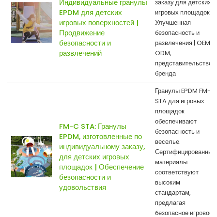
Индивидуальные гранулы
заказу для детских
EPDM для детских
игровых площадок |
игровых поверхностей |
Улучшенная
Продвижение
безопасность и
безопасности и
развлечения | OEM,
развлечений
ODM,
представительство
бренда
Гранулы EPDM FM-C
STA для игровых
площадок
обеспечивают
FM-C STA: Гранулы
безопасность и
EPDM, изготовленные по
веселье.
индивидуальному заказу,
Сертифицированные
для детских игровых
материалы
площадок | Обеспечение
соответствуют
безопасности и
высоким
удовольствия
стандартам,
предлагая
безопасное игровое