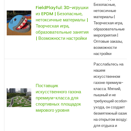
Безопасные,
FieldPlayful: 3D-игрушки
нетоксичные
из EPDM | Безопасные,
материалы |
нетоксичные материалы |
Творческая игра,
Творческая игра,
образовательные
образовательные занятия
мероприятия |
| Возможности настройки
Оптовые заказы,
возможности
настройки
Расслабьтесь на
нашем
искусственном
газоне премиум-
Поставщик
класса. Мягкий,
искусственного газона
пышный и не
премиум-класса для
требующий особого
спортивных площадок
ухода, он создает
мирового уровня
безмятежный оазис
на открытом воздухе
для отдыха и