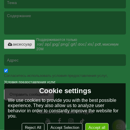
Поддерживаются только
.rar/.zip/.jpg/.png/.gif/.doc/.xls/.pdf, максимум
аксессуар
20M
Согласитесь использовать условия предоставления услуг,
Условия предоставления услуг
Cookie settings
Отправить сообщение
We use cookies to provide you with the best possible
experience. They also allow us to analyze user
behavior in order to constantly improve the website for
Свяжитесь с нами сегодня
you.
Reject All
Accept Selection
Accept all