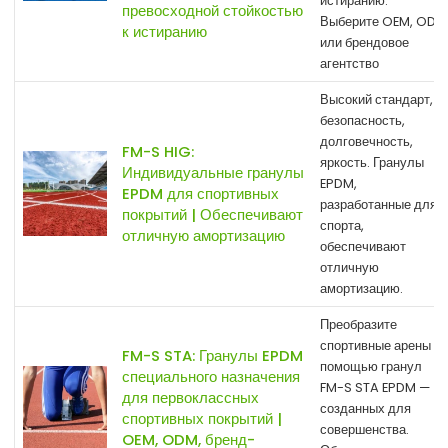
истиранию.
превосходной стойкостью
Выберите OEM, ODM
к истиранию
или брендовое
агентство
Высокий стандарт,
безопасность,
долговечность,
FM-S HIG:
яркость. Гранулы
Индивидуальные гранулы
EPDM,
EPDM для спортивных
разработанные для
покрытий | Обеспечивают
спорта,
отличную амортизацию
обеспечивают
отличную
амортизацию.
Преобразите
спортивные арены с
FM-S STA: Гранулы EPDM
помощью гранул
специального назначения
FM-S STA EPDM —
для первоклассных
созданных для
спортивных покрытий |
совершенства.
OEM, ODM, бренд-