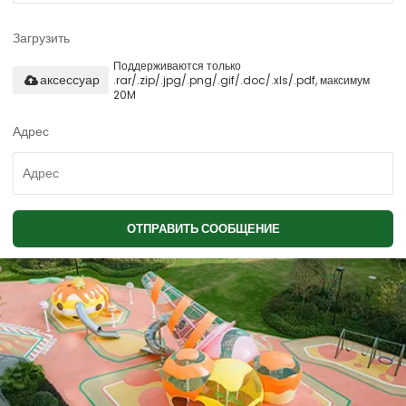
Загрузить
Поддерживаются только
.rar/.zip/.jpg/.png/.gif/.doc/.xls/.pdf, максимум
аксессуар
20M
Адрес
ОТПРАВИТЬ СООБЩЕНИЕ