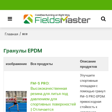
Главная
/
все
Гранулы EPDM
Описание
изображение
Все продукты
продуктов
Улучшите
спортивные
FM-S PRO:
площадки с
Высококачественная
помощью гранул
резина для литья под
FM-S PRO EPDM:
давлением для
превосходная
спортивных поверхностей
стойкость к
| Отличается