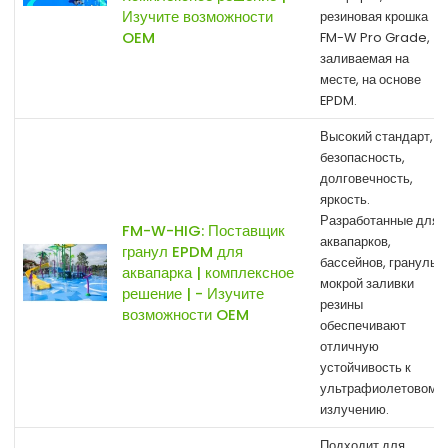
Изучите возможности
резиновая крошка
OEM
FM-W Pro Grade,
заливаемая на
месте, на основе
EPDM.
Высокий стандарт,
безопасность,
долговечность,
яркость.
Разработанные для
FM-W-HIG: Поставщик
аквапарков,
гранул EPDM для
бассейнов, гранулы
аквапарка | комплексное
мокрой заливки
решение | - Изучите
резины
возможности OEM
обеспечивают
отличную
устойчивость к
ультрафиолетовому
излучению.
Подходит для