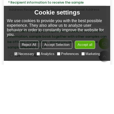
Recipient information to receive the sample
Cookie settings
We use cookies to provide you with the best possible
experience. They also allow us to analyze user
behavior in order to constantly improve the website for
After identifying your requirement based on your detail
you.
information, sample book together with other samples can
be offered immediately . Would you like to pay for the
Reject All
Accept Selection
Accept all
sample shipping cost ?
Necessary
Analytics
Preferences
Marketing
Yes
No
Is your company able to import from China?
Yes
No
*
Email
*
Полное фирменное наименование