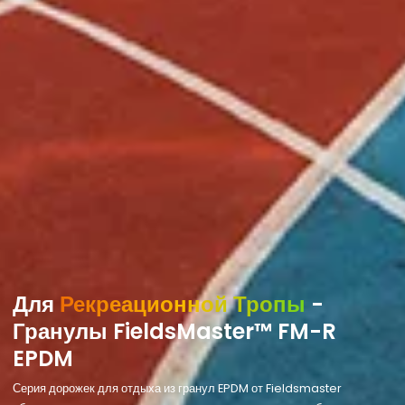
Для
Рекреационной Тропы
-
Гранулы FieldsMaster™ FM-R
EPDM
Серия дорожек для отдыха из гранул EPDM от Fieldsmaster