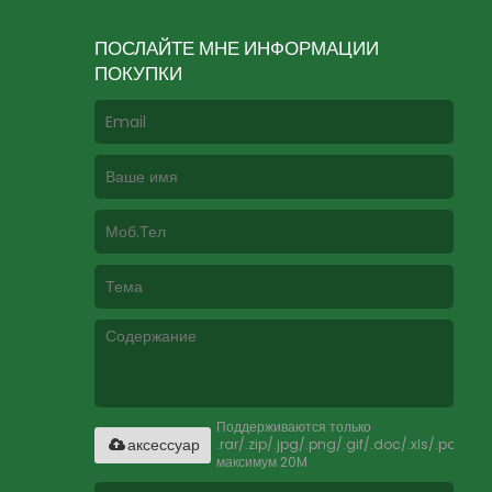
ПОСЛАЙТЕ МНЕ ИНФОРМАЦИИ
ПОКУПКИ
Поддерживаются только
.rar/.zip/.jpg/.png/.gif/.doc/.xls/.pdf,
аксессуар
максимум 20M