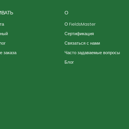
ВАТЬ
О
та
О FieldsMaster
ьный
Сертификация
лог
Связаться с нами
е заказа
Часто задаваемые вопросы
Блог