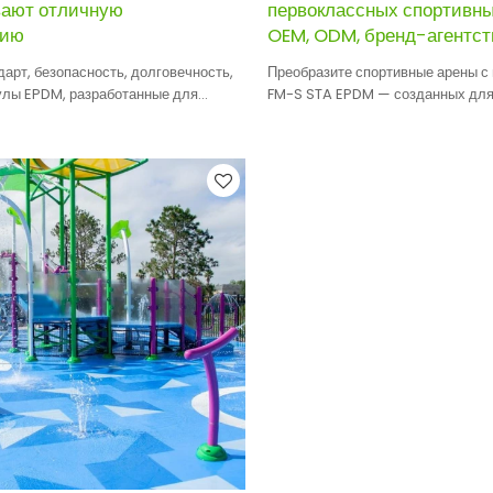
ают отличную
первоклассных спортивны
цию
OEM, ODM, бренд-агентст
арт, безопасность, долговечность,
Преобразите спортивные арены с
нулы EPDM, разработанные для
FM-S STA EPDM — созданных для
печивают отличную амортизацию.
Объедините усилия с нами для 