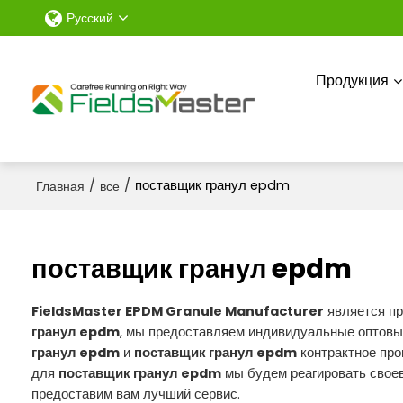
Русский
Продукция
/
/
поставщик гранул epdm
Главная
все
поставщик гранул epdm
FieldsMaster EPDM Granule Manufacturer
является п
гранул epdm
, мы предоставляем индивидуальные оптов
гранул epdm
и
поставщик гранул epdm
контрактное про
для
поставщик гранул epdm
мы будем реагировать своев
предоставим вам лучший сервис.