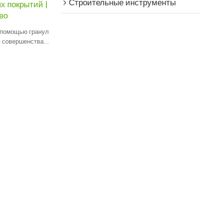
Строительные инструменты
х покрытий |
во
 помощью гранул
 совершенства.
OEM, ODM.