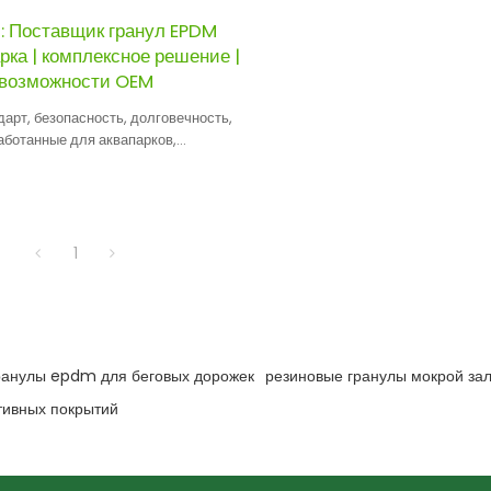
 Поставщик гранул EPDM
рка | комплексное решение |
 возможности OEM
арт, безопасность, долговечность,
аботанные для аквапарков,
ранулы мокрой заливки резины
 отличную устойчивость к
овому излучению.
1
ранулы epdm для беговых дорожек
резиновые гранулы мокрой за
тивных покрытий