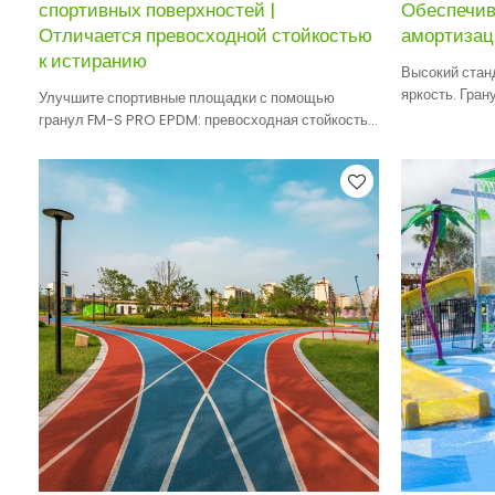
спортивных поверхностей |
Обеспечив
Отличается превосходной стойкостью
амортиза
к истиранию
Высокий станд
яркость. Гра
Улучшите спортивные площадки с помощью
спорта, обес
гранул FM-S PRO EPDM: превосходная стойкость к
истиранию. Выберите OEM, ODM или брендовое
агентство